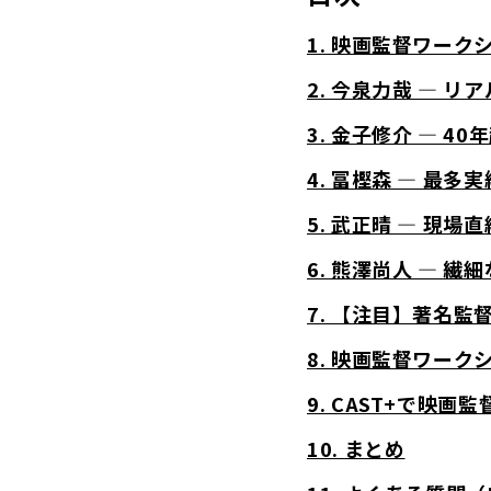
1. 映画監督ワー
2. 今泉力哉 ― 
3. 金子修介 ― 
4. 冨樫森 ― 最
5. 武正晴 ― 現
6. 熊澤尚人 ― 
7. 【注目】著名
8. 映画監督ワー
9. CAST+で映
10. まとめ