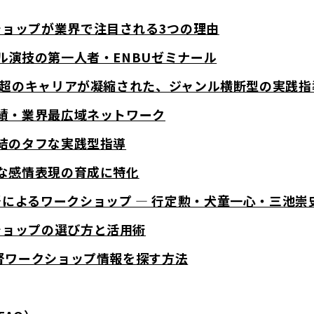
クショップが業界で注目される3つの理由
リアル演技の第一人者・ENBUゼミナール
40年超のキャリアが凝縮された、ジャンル横断型の実践指
多実績・業界最広域ネットワーク
場直結のタフな実践型指導
繊細な感情表現の育成に特化
監督によるワークショップ ― 行定勲・犬童一心・三池崇
クショップの選び方と活用術
画監督ワークショップ情報を探す方法