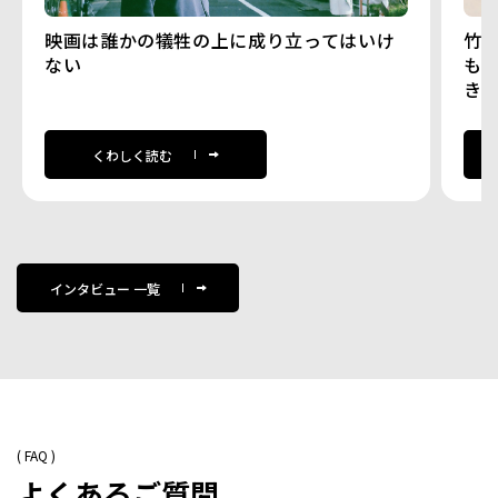
映画は誰かの犠牲の上に成り立ってはいけ
竹
ない
も
き
くわしく読む
インタビュー 一覧
( FAQ )
よくあるご質問