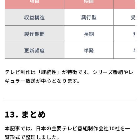
項目
映画
C
収益構造
興行型
受
製作期間
長期
短
更新頻度
単発
単
テレビ制作は「継続性」が特徴です。シリーズ番組やレ
ギュラー放送が中心となります。
13. まとめ
本記事では、日本の主要テレビ番組制作会社10社を一
覧形式で整理しました。